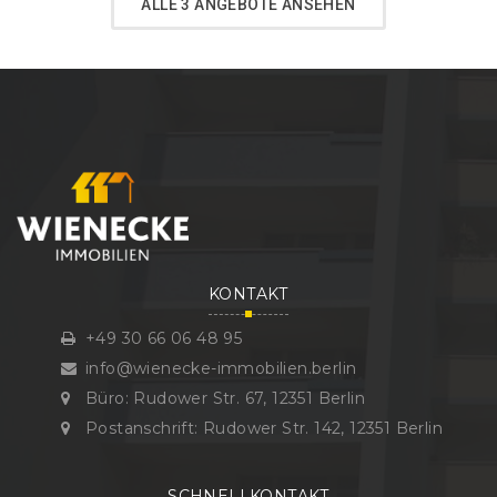
ALLE 3 ANGEBOTE ANSEHEN
KONTAKT
+49 30 66 06 48 95
info@wienecke-immobilien.berlin
Büro: Rudower Str. 67, 12351 Berlin
Postanschrift: Rudower Str. 142, 12351 Berlin
SCHNELLKONTAKT