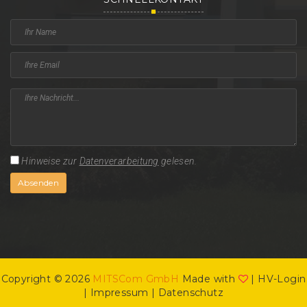
Hinweise zur
Datenverarbeitung
gelesen.
Absenden
Copyright © 2026
MITSCom GmbH
Made with
|
HV-Login
|
Impressum
|
Datenschutz